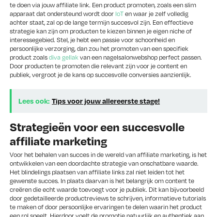
te doen via jouw affiliate link. Een product promoten, zoals een slim
apparaat dat ondersteund wordt door
IoT
en waar je zelf volledig
achter staat, zal op de lange termijn succesvol zijn. Een effectieve
strategie kan zijn om producten te kiezen binnen je eigen niche of
interessegebied. Stel, je hebt een passie voor schoonheid en
persoonlijke verzorging, dan zou het promoten van een specifiek
product zoals
diva gellak
van een nagelsalonwebshop perfect passen.
Door producten te promoten die relevant zijn voor je content en
publiek, vergroot je de kans op succesvolle conversies aanzienlijk.
Lees ook:
Tips voor jouw allereerste stage!
Strategieën voor een succesvolle
affiliate marketing
Voor het behalen van succes in de wereld van affiliate marketing, is het
ontwikkelen van een doordachte strategie van onschatbare waarde.
Het blindelings plaatsen van affiliate links zal niet leiden tot het
gewenste succes. In plaats daarvan is het belangrijk om content te
creëren die echt waarde toevoegt voor je publiek. Dit kan bijvoorbeeld
door gedetailleerde productreviews te schrijven, informatieve tutorials
te maken of door persoonlijke ervaringen te delen waarin het product
een rol speelt. Hierdoor voelt de promotie natuurlijk en authentiek aan,