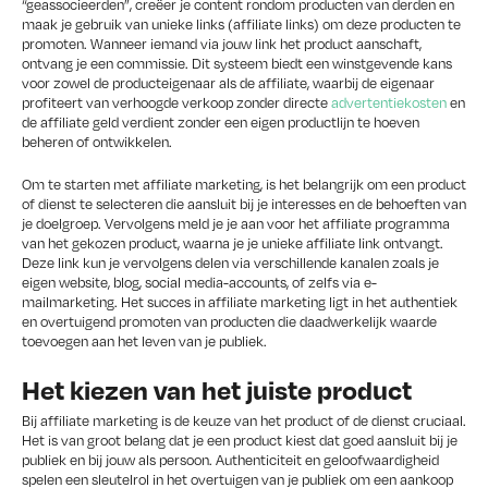
“geassocieerden”, creëer je content rondom producten van derden en
maak je gebruik van unieke links (affiliate links) om deze producten te
promoten. Wanneer iemand via jouw link het product aanschaft,
ontvang je een commissie. Dit systeem biedt een winstgevende kans
voor zowel de producteigenaar als de affiliate, waarbij de eigenaar
profiteert van verhoogde verkoop zonder directe
advertentiekosten
en
de affiliate geld verdient zonder een eigen productlijn te hoeven
beheren of ontwikkelen.
Om te starten met affiliate marketing, is het belangrijk om een product
of dienst te selecteren die aansluit bij je interesses en de behoeften van
je doelgroep. Vervolgens meld je je aan voor het affiliate programma
van het gekozen product, waarna je je unieke affiliate link ontvangt.
Deze link kun je vervolgens delen via verschillende kanalen zoals je
eigen website, blog, social media-accounts, of zelfs via e-
mailmarketing. Het succes in affiliate marketing ligt in het authentiek
en overtuigend promoten van producten die daadwerkelijk waarde
toevoegen aan het leven van je publiek.
Het kiezen van het juiste product
Bij affiliate marketing is de keuze van het product of de dienst cruciaal.
Het is van groot belang dat je een product kiest dat goed aansluit bij je
publiek en bij jouw als persoon. Authenticiteit en geloofwaardigheid
spelen een sleutelrol in het overtuigen van je publiek om een aankoop