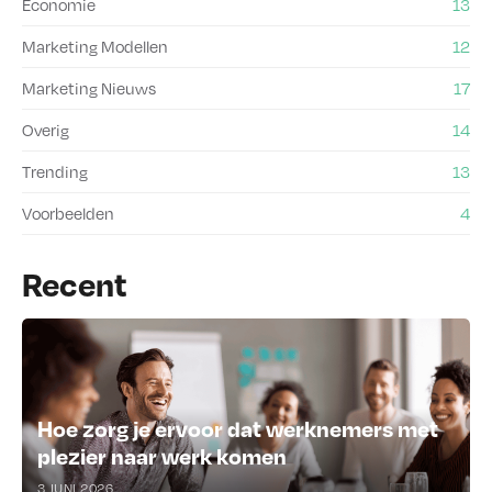
Economie
13
Marketing Modellen
12
Marketing Nieuws
17
Overig
14
Trending
13
Voorbeelden
4
Recent
Hoe zorg je ervoor dat werknemers met
plezier naar werk komen
3 JUNI 2026