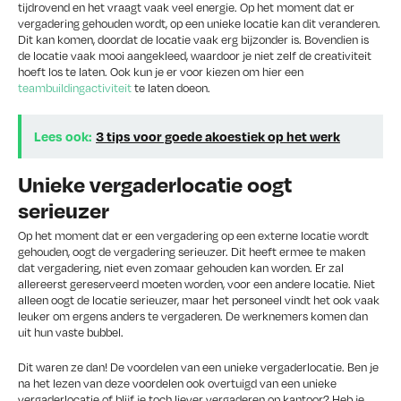
tijdrovend en het vraagt vaak veel energie. Op het moment dat er
vergadering gehouden wordt, op een unieke locatie kan dit veranderen.
Dit kan komen, doordat de locatie vaak erg bijzonder is. Bovendien is
de locatie vaak mooi aangekleed, waardoor je niet zelf de creativiteit
hoeft los te laten. Ook kun je er voor kiezen om hier een
teambuildingactiviteit
te laten doeon.
Lees ook:
3 tips voor goede akoestiek op het werk
Unieke vergaderlocatie oogt
serieuzer
Op het moment dat er een vergadering op een externe locatie wordt
gehouden, oogt de vergadering serieuzer. Dit heeft ermee te maken
dat vergadering, niet even zomaar gehouden kan worden. Er zal
allereerst gereserveerd moeten worden, voor een andere locatie. Niet
alleen oogt de locatie serieuzer, maar het personeel vindt het ook vaak
leuker om ergens anders te vergaderen. De werknemers komen dan
uit hun vaste bubbel.
Dit waren ze dan! De voordelen van een unieke vergaderlocatie. Ben je
na het lezen van deze voordelen ook overtuigd van een unieke
vergaderlocatie of blijf je toch liever vergaderen op kantoor? Heb je