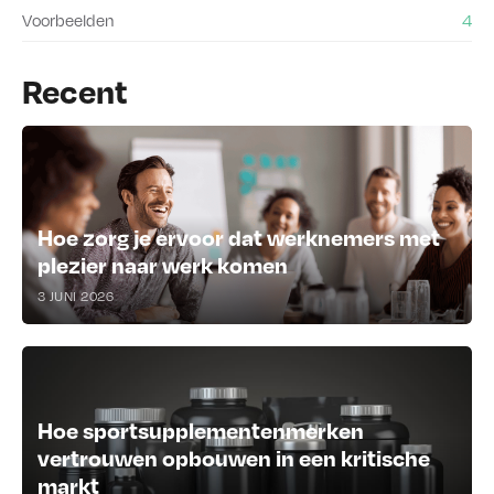
Voorbeelden
4
Recent
Hoe zorg je ervoor dat werknemers met
plezier naar werk komen
3 JUNI 2026
Hoe sportsupplementenmerken
vertrouwen opbouwen in een kritische
markt