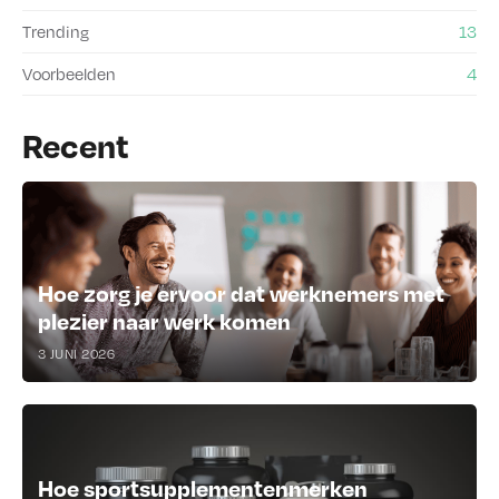
Trending
13
Voorbeelden
4
Recent
Hoe zorg je ervoor dat werknemers met
plezier naar werk komen
3 JUNI 2026
Hoe sportsupplementenmerken