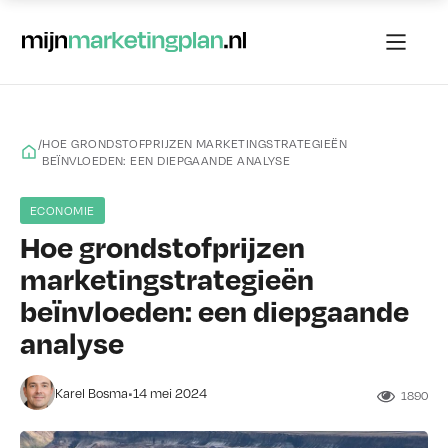
/
HOE GRONDSTOFPRIJZEN MARKETINGSTRATEGIEËN
BEÏNVLOEDEN: EEN DIEPGAANDE ANALYSE
ECONOMIE
Hoe grondstofprijzen
marketingstrategieën
beïnvloeden: een diepgaande
analyse
•
Karel Bosma
14 mei 2024
1890