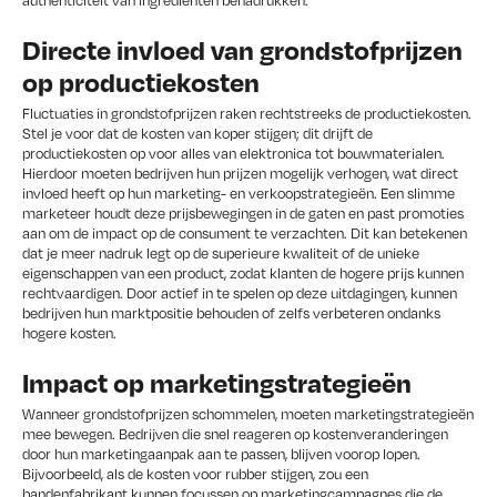
authenticiteit van ingrediënten benadrukken.
Directe invloed van grondstofprijzen
op productiekosten
Fluctuaties in grondstofprijzen raken rechtstreeks de productiekosten.
Stel je voor dat de kosten van koper stijgen; dit drijft de
productiekosten op voor alles van elektronica tot bouwmaterialen.
Hierdoor moeten bedrijven hun prijzen mogelijk verhogen, wat direct
invloed heeft op hun marketing- en verkoopstrategieën. Een slimme
marketeer houdt deze prijsbewegingen in de gaten en past promoties
aan om de impact op de consument te verzachten. Dit kan betekenen
dat je meer nadruk legt op de superieure kwaliteit of de unieke
eigenschappen van een product, zodat klanten de hogere prijs kunnen
rechtvaardigen. Door actief in te spelen op deze uitdagingen, kunnen
bedrijven hun marktpositie behouden of zelfs verbeteren ondanks
hogere kosten.
Impact op marketingstrategieën
Wanneer grondstofprijzen schommelen, moeten marketingstrategieën
mee bewegen. Bedrijven die snel reageren op kostenveranderingen
door hun marketingaanpak aan te passen, blijven voorop lopen.
Bijvoorbeeld, als de kosten voor rubber stijgen, zou een
bandenfabrikant kunnen focussen op marketingcampagnes die de