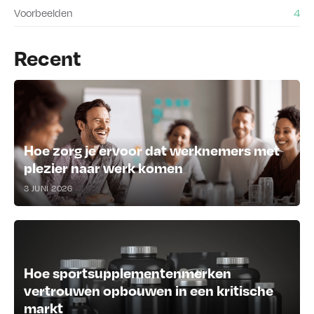
Voorbeelden
4
Recent
Hoe zorg je ervoor dat werknemers met
plezier naar werk komen
3 JUNI 2026
Hoe sportsupplementenmerken
vertrouwen opbouwen in een kritische
markt