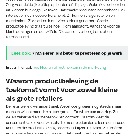
Zorg voor duidelijke uitleg op borden of displays. Gebruik voorbeelden
uit klanten hun dagelijks leven. Dat maakt producten herkenbaar. Ook
interactie met medewerkers helpt. Zij kunnen vragen stellen en
meedenken. Zo voelt de klant zich serieus genomen. Goede
productbeleving draait uiteindelijk om aandacht. Aandacht voor de
klant, de vragen en de twijfels. Die aanpak verhoogt omzet en
tevredenheid.
Lees ook:
7 manieren om beter te presteren op je werk
Ervaar hier ook
hoe kleuren effect hebben in de marketing.
Waarom productbeleving de
toekomst vormt voor zowel kleine
als grote retailers
De retailwereld verandert snel. Webshops groeien nog steeds, maar
mensen willen meer dan alleen gemak. Ze willen een ervaring. Ze
willen zekerheid en mensen willen contact. Daarom kiest de
consument vaker voor winkels die meer bieden dan alleen een product.
Retailers die productbeleving omarmen, blijven relevant. Ze creëren
ervaringen die klanten onthouden. Dat maakt herhaalbezoek groter.