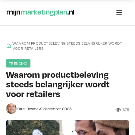
/
WAAROM PRODUCTBELEVING STEEDS BELANGRIJKER WORDT
VOOR RETAILERS
TRENDING
Waarom productbeleving
steeds belangrijker wordt
voor retailers
•
Karel Bosma
9 december 2025
375