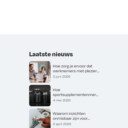
Laatste nieuws
Hoe zorg je ervoor dat
werknemers met plezier
naar werk komen
3 juni 2026
Hoe
sportsupplementenmerk
en vertrouwen opbouwen
4 mei 2026
in een kritische markt
Waarom inzichten
onmisbaar zijn voor
digitale groei
2 april 2026