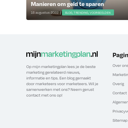
Manieren om geld te sparen
18 augustus 2022
|
BLOG, TRENDING, VOORBEELDEN
Pagin
Over on
Op mijn marketingplan lees je de beste
marketing gerelateerd nieuws,
Marketi
informatie en tips. Een blog gemaakt
door marketeers voor marketeers. Wil je
Overig
samenwerken met ons? Neem gerust
Contact
contact met ons op!
Algemen
Privacyv
Sitemap