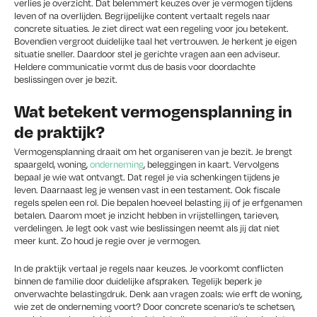
verlies je overzicht. Dat belemmert keuzes over je vermogen tijdens
leven of na overlijden. Begrijpelijke content vertaalt regels naar
concrete situaties. Je ziet direct wat een regeling voor jou betekent.
Bovendien vergroot duidelijke taal het vertrouwen. Je herkent je eigen
situatie sneller. Daardoor stel je gerichte vragen aan een adviseur.
Heldere communicatie vormt dus de basis voor doordachte
beslissingen over je bezit.
Wat betekent vermogensplanning in
de praktijk?
Vermogensplanning draait om het organiseren van je bezit. Je brengt
spaargeld, woning,
onderneming
, beleggingen in kaart. Vervolgens
bepaal je wie wat ontvangt. Dat regel je via schenkingen tijdens je
leven. Daarnaast leg je wensen vast in een testament. Ook fiscale
regels spelen een rol. Die bepalen hoeveel belasting jij of je erfgenamen
betalen. Daarom moet je inzicht hebben in vrijstellingen, tarieven,
verdelingen. Je legt ook vast wie beslissingen neemt als jij dat niet
meer kunt. Zo houd je regie over je vermogen.
In de praktijk vertaal je regels naar keuzes. Je voorkomt conflicten
binnen de familie door duidelijke afspraken. Tegelijk beperk je
onverwachte belastingdruk. Denk aan vragen zoals: wie erft de woning,
wie zet de onderneming voort? Door concrete scenario’s te schetsen,