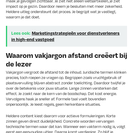
maak je gevolgen zichtbaar. Je ziet niet alleen wetsartikelen, je ziet
impact op je gezin. Daardoor neem je besluiten met meer zekerheid.
Heldere uitleg ondersteunt dat proces. Je begrijpt wat je vastlegt,
waarom je dat doet.
Lees ook:
Marketingstrategieën voor dienstverleners
in high-end vastgoed
Waarom vakjargon afstand creëert bij
de lezer
Vakjargon vergroot de afstand tot de inhoud. Juridische termen klinken
precies, toch roepen ze vragen op. Begrippen zoals vruchtgebruik of
plaatsvervulling blijven abstract zonder toelichting. Daardoor twijfel je
over de betekenis voor jouw situatie. Lange zinnen versterken dat
effect. Je zoekt naar de kern van de boodschap. Dat kost energie.
Vervolgens haak je sneller af. Formele taal voelt bovendien
onpersoonlijk. Je leest regels, geen herkenbare situaties.
Heldere content kiest daarom voor actieve formuleringen. Korte
zinnen geven direct duidelijkheid. Concrete woorden vervangen
technische termen waar dat kan. Wanneer een vakterm nodig is, volgt
eerst een eenvoudige uitleg. Daarna komt verdieping. Zo blijf je