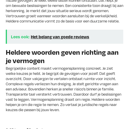
fiscale gevolgen. Je weet welke lasten kunnen ontstaan. Dat helpt je
om bewuste beslissingen te nemen. Een consistente toon draagt bij aan
herkenning. Je merkt dat jouw situatie serieus wordt genomen.
Vertrouwen groeit wanneer woorden aansluiten bij de werkelijkheid.
Heldere communicatie vormt zo de basis voor een duurzame relatie.
Lees ook:
Het belang van goede reviews
Heldere woorden geven richting aan
je vermogen
Begrijpelijke content maakt vermogensplanning concreet. Je ziet
welke keuzes je hebt. Je begrijpt de gevolgen voor jezelf. Dat geeft
overzicht. Door vakjargon te vertalen ontstaat ruimte voor inzicht.
Complexe regels verliezen hun dreiging. Je stelt gerichte vragen aan
een adviseur. Bovendien herken je sneller risico’s binnen je familie.
Transparante taal versterkt vertrouwen. Daardoor durf je beslissingen
vast te leggen. Vermogensplanning draait om regie. Heldere woorden
helpen je om die regie te nemen. Zo vertaal je juridische regels naar
keuzes die passen bij jouw leven.