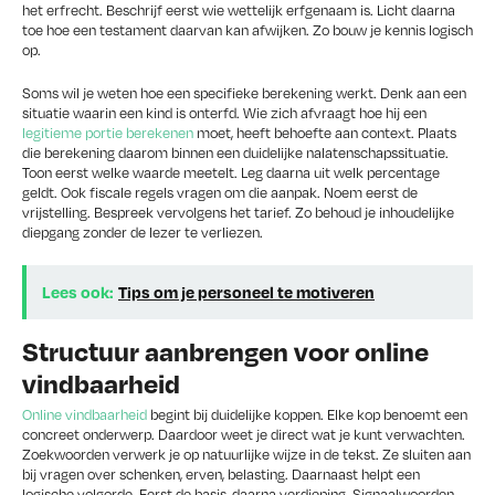
het erfrecht. Beschrijf eerst wie wettelijk erfgenaam is. Licht daarna
toe hoe een testament daarvan kan afwijken. Zo bouw je kennis logisch
op.
Soms wil je weten hoe een specifieke berekening werkt. Denk aan een
situatie waarin een kind is onterfd. Wie zich afvraagt hoe hij een
legitieme portie berekenen
moet, heeft behoefte aan context. Plaats
die berekening daarom binnen een duidelijke nalatenschapssituatie.
Toon eerst welke waarde meetelt. Leg daarna uit welk percentage
geldt. Ook fiscale regels vragen om die aanpak. Noem eerst de
vrijstelling. Bespreek vervolgens het tarief. Zo behoud je inhoudelijke
diepgang zonder de lezer te verliezen.
Lees ook:
Tips om je personeel te motiveren
Structuur aanbrengen voor online
vindbaarheid
Online vindbaarheid
begint bij duidelijke koppen. Elke kop benoemt een
concreet onderwerp. Daardoor weet je direct wat je kunt verwachten.
Zoekwoorden verwerk je op natuurlijke wijze in de tekst. Ze sluiten aan
bij vragen over schenken, erven, belasting. Daarnaast helpt een
logische volgorde. Eerst de basis, daarna verdieping. Signaalwoorden